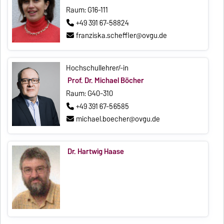
Raum: G16-111
+49 391 67-58824
franziska.scheffler@ovgu.de
Hochschullehrer/-in
Prof. Dr. Michael Böcher
Raum: G40-310
+49 391 67-56585
michael.boecher@ovgu.de
Dr. Hartwig Haase