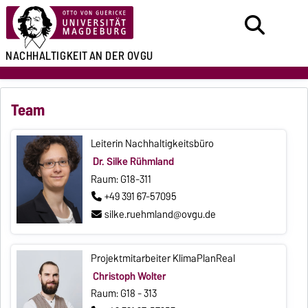
NACHHALTIGKEIT
AN DER OVGU
Team
Leiterin Nachhaltigkeitsbüro
Dr. Silke Rühmland
Raum: G18-311
+49 391 67-57095
silke.ruehmland@ovgu.de
Projektmitarbeiter KlimaPlanReal
Christoph Wolter
Raum: G18 - 313