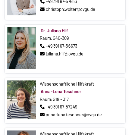
+49 391 67-57653
christoph.wolter@ovgu.de
Dr. Juliana Hilf
Raum: G40-309
+49 391 67-56673
juliana.hilf@ovgu.de
Wissenschaftliche Hilfskraft
Anna-Lena Teschner
Raum: G18 - 317
+49 391 67-57249
anna-lena.teschner@ovgu.de
Wissenschaftliche Hilfskraft