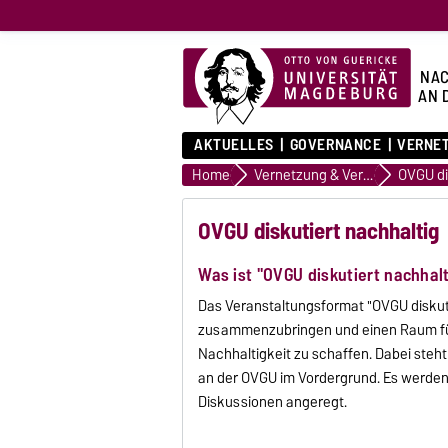
NAC
AN 
AKTUELLES
GOVERNANCE
VERNE
Home
Vernetzung & Veranstaltungen
OVGU di
OVGU diskutiert nachhaltig
Was ist "OVGU diskutiert nachhalt
Das Veranstaltungsformat "OVGU diskuti
zusammenzubringen und einen Raum fü
Nachhaltigkeit zu schaffen. Dabei ste
an der OVGU im Vordergrund. Es werde
Diskussionen angeregt.