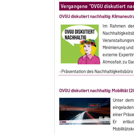
Vergangene "OVGU diskutiert na
OVGU diskutiert nachhaltig: Klimaneutra
Im Rahmen der 
Nachhaltigke
Veranstaltung
Minimierung und
externe Experti
Atmosfair, zu Ga
Präsentation des Nachhaltigkeitsbüro
OVGU diskutiert nachhaltig: Mobilität (2
Unter de
eingeladen
einer Präse
Er erläu
Mobilitäts