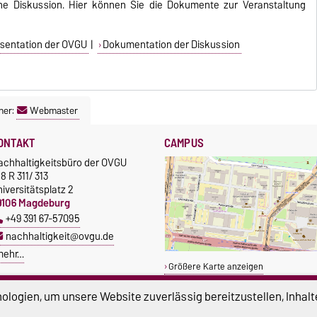
he Diskussion. Hier können Sie die Dokumente zur Veranstaltung
sentation der OVGU
|
Dokumentation der Diskussion
ner:
Webmaster
ONTAKT
CAMPUS
achhaltigkeitsbüro der OVGU
8 R 311/ 313
iversitätsplatz 2
9106 Magdeburg
+49 391 67-57095
nachhaltigkeit@ovgu.de
mehr…
Größere Karte anzeigen
logien, um unsere Website zuverlässig bereitzustellen, Inhalt